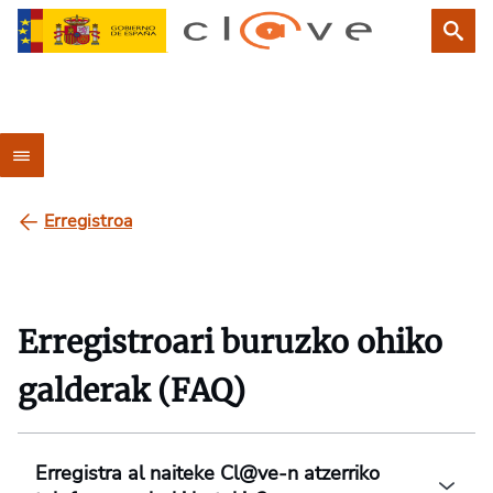
Erregistroa
Erregistroari buruzko ohiko
galderak (FAQ)
Erregistra al naiteke Cl@ve-n atzerriko