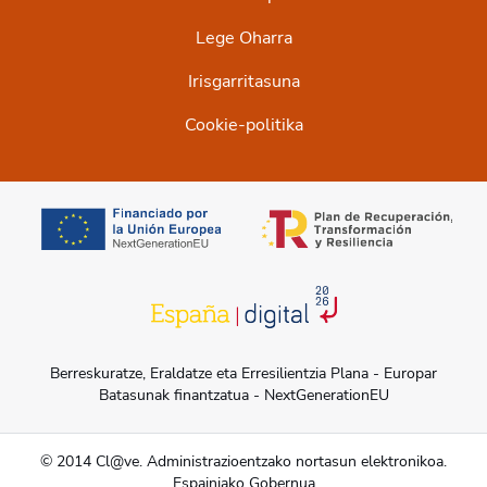
Lege Oharra
Irisgarritasuna
Cookie-politika
opens in a new tab
opens in a new t
opens in a new tab
Berreskuratze, Eraldatze eta Erresilientzia Plana - Europar
Batasunak finantzatua - NextGenerationEU
© 2014 Cl@ve. Administrazioentzako nortasun elektronikoa.
Espainiako Gobernua