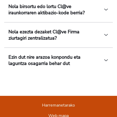
Nola birsortu edo lortu Cl@ve
iraunkorraren aktibazio-kode berria?
Nola ezezta dezaket Cl@ve Firma
ziurtagiri zentralizatua?
Ezin dut nire arazoa konpondu eta
laguntza osagarria behar dut
Harremanetarako
Web mapa