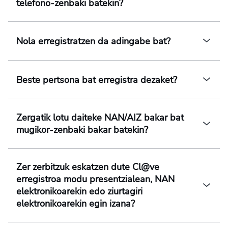
telefono-zenbaki batekin?
Nola erregistratzen da adingabe bat?
Beste pertsona bat erregistra dezaket?
Zergatik lotu daiteke NAN/AIZ bakar bat
mugikor-zenbaki bakar batekin?
Zer zerbitzuk eskatzen dute Cl@ve
erregistroa modu presentzialean, NAN
elektronikoarekin edo ziurtagiri
elektronikoarekin egin izana?