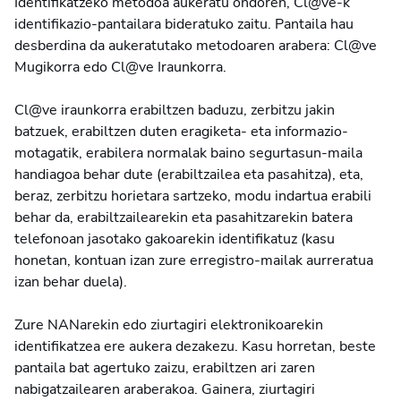
Identifikatzeko metodoa aukeratu ondoren, Cl@ve-k
identifikazio-pantailara bideratuko zaitu. Pantaila hau
desberdina da aukeratutako metodoaren arabera: Cl@ve
Mugikorra edo Cl@ve Iraunkorra.
Cl@ve iraunkorra erabiltzen baduzu, zerbitzu jakin
batzuek, erabiltzen duten eragiketa- eta informazio-
motagatik, erabilera normalak baino segurtasun-maila
handiagoa behar dute (erabiltzailea eta pasahitza), eta,
beraz, zerbitzu horietara sartzeko, modu indartua erabili
behar da, erabiltzailearekin eta pasahitzarekin batera
telefonoan jasotako gakoarekin identifikatuz (kasu
honetan, kontuan izan zure erregistro-mailak aurreratua
izan behar duela).
Zure NANarekin edo ziurtagiri elektronikoarekin
identifikatzea ere aukera dezakezu. Kasu horretan, beste
pantaila bat agertuko zaizu, erabiltzen ari zaren
nabigatzailearen araberakoa. Gainera, ziurtagiri