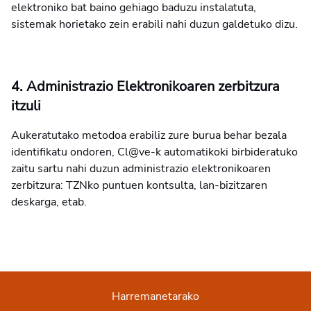
elektroniko bat baino gehiago baduzu instalatuta,
sistemak horietako zein erabili nahi duzun galdetuko dizu.
4. Administrazio Elektronikoaren zerbitzura
itzuli
Aukeratutako metodoa erabiliz zure burua behar bezala
identifikatu ondoren, Cl@ve-k automatikoki birbideratuko
zaitu sartu nahi duzun administrazio elektronikoaren
zerbitzura: TZNko puntuen kontsulta, lan-bizitzaren
deskarga, etab.
Harremanetarako