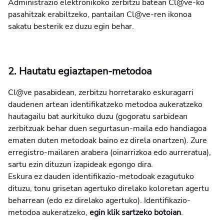
Administrazio elektronikoko zerbitzu batean Cl@ve-ko
pasahitzak erabiltzeko, pantailan Cl@ve-ren ikonoa
sakatu besterik ez duzu egin behar.
2. Hautatu egiaztapen-metodoa
Cl@ve pasabidean, zerbitzu horretarako eskuragarri
daudenen artean identifikatzeko metodoa aukeratzeko
hautagailu bat aurkituko duzu (gogoratu sarbidean
zerbitzuak behar duen segurtasun-maila edo handiagoa
ematen duten metodoak baino ez direla onartzen). Zure
erregistro-mailaren arabera (oinarrizkoa edo aurreratua),
sartu ezin dituzun izapideak egongo dira.
Eskura ez dauden identifikazio-metodoak ezagutuko
dituzu, tonu grisetan agertuko direlako koloretan agertu
beharrean (edo ez direlako agertuko). Identifikazio-
metodoa aukeratzeko,
egin klik sartzeko botoian
.