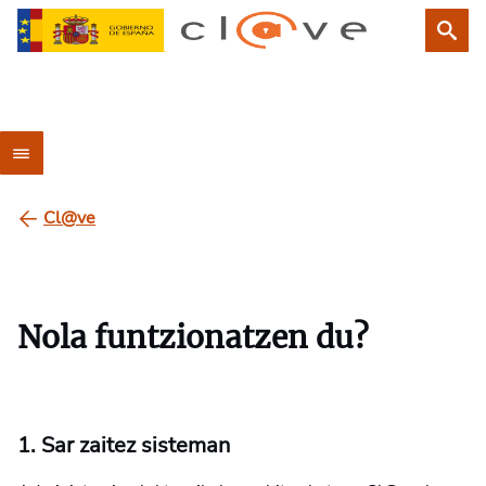
Cl@ve
Nola funtzionatzen du?
1. Sar zaitez sisteman