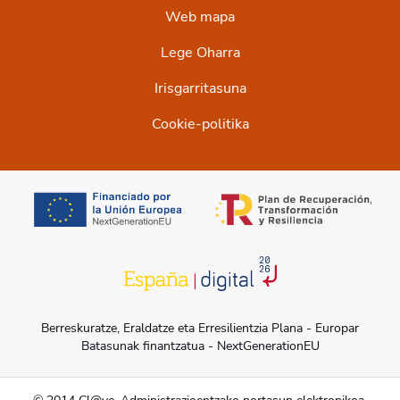
Web mapa
Lege Oharra
Irisgarritasuna
Cookie-politika
opens in a new tab
opens in a new t
opens in a new tab
Berreskuratze, Eraldatze eta Erresilientzia Plana - Europar
Batasunak finantzatua - NextGenerationEU