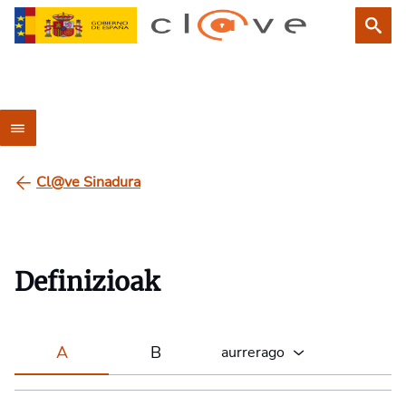
Cl@ve Sinadura
Definizioak
A
B
aurrerago