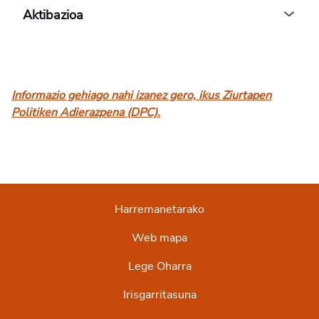
Aktibazioa
Informazio gehiago nahi izanez gero, ikus Ziurtapen
Politiken Adierazpena (DPC).
opens in a new tab
Harremanetarako
Web mapa
Lege Oharra
Irisgarritasuna