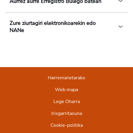
Aurrez aurre Erregistro Bulego batean
Zure ziurtagiri elektronikoarekin edo
NANe
Harremanetarako
Web mapa
Lege Oharra
Irisgarritasuna
Cookie-politika