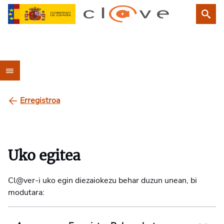
Erregistroa
Uko egitea
Cl@ver-i uko egin diezaiokezu behar duzun unean, bi
modutara: