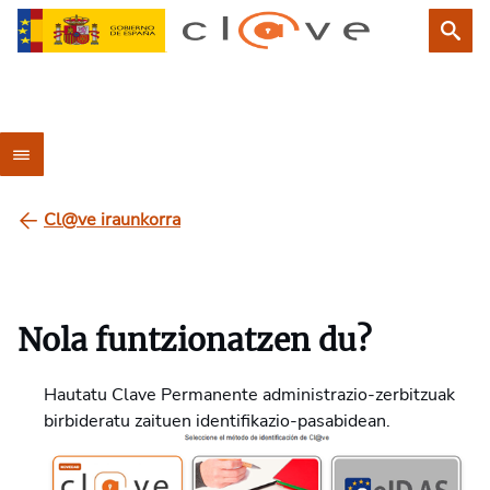
Cl@ve iraunkorra
Nola funtzionatzen du?
Hautatu Clave Permanente administrazio-zerbitzuak
birbideratu zaituen identifikazio-pasabidean.