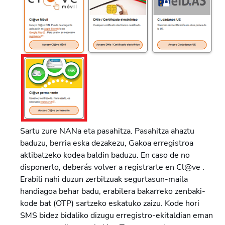
Sartu zure NANa eta pasahitza. Pasahitza ahaztu
baduzu, berria eska dezakezu, Gakoa erregistroa
aktibatzeko kodea baldin baduzu. En caso de no
disponerlo, deberás volver a registrarte en Cl@ve .
Erabili nahi duzun zerbitzuak segurtasun-maila
handiagoa behar badu, erabilera bakarreko zenbaki-
kode bat (OTP) sartzeko eskatuko zaizu. Kode hori
SMS bidez bidaliko dizugu erregistro-ekitaldian eman