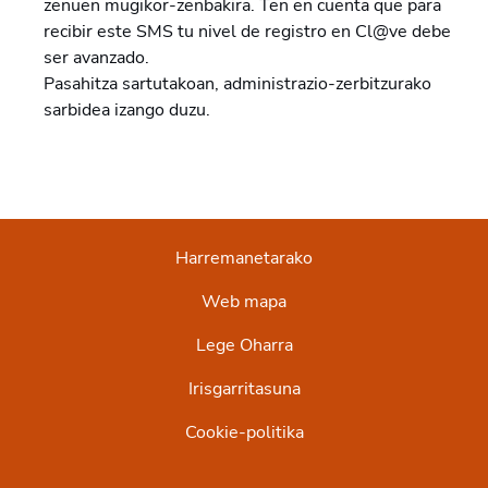
zenuen mugikor-zenbakira. Ten en cuenta que para
recibir este SMS tu nivel de registro en Cl@ve debe
ser avanzado.
Pasahitza sartutakoan, administrazio-zerbitzurako
sarbidea izango duzu.
Harremanetarako
Web mapa
Lege Oharra
Irisgarritasuna
Cookie-politika