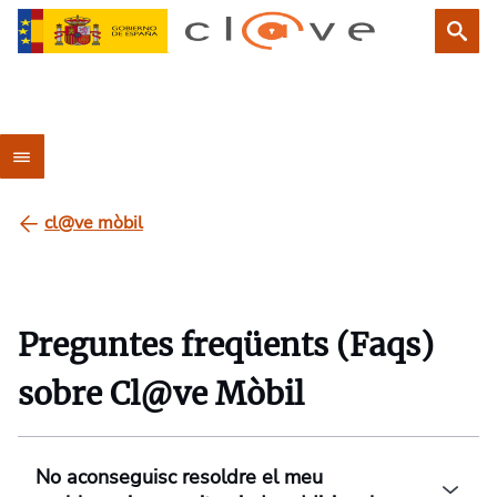
cl@ve mòbil
Preguntes freqüents (Faqs)
sobre Cl@ve Mòbil
No aconseguisc resoldre el meu