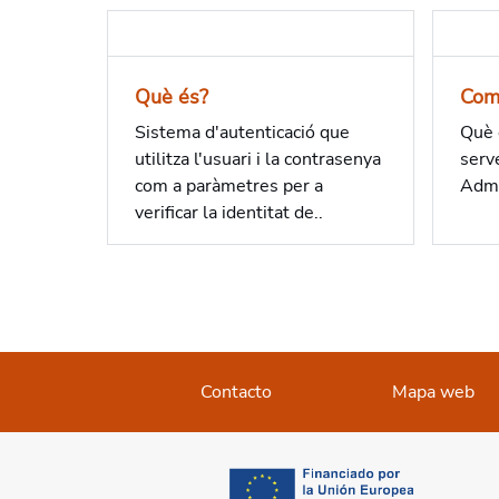
Què és?
Com
Sistema d'autenticació que
Què c
utilitza l'usuari i la contrasenya
serv
com a paràmetres per a
Admi
verificar la identitat de..
Contacto
Mapa web
opens in a new tab