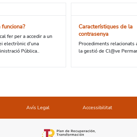
 funciona?
Característiques de la
contrasenya
al fer per a accedir a un
ei electrònic d'una
Procediments relacionats
nistració Pública..
la gestió de Cl@ve Perma
Avís Legal
Accessibilitat
opens in a new tab