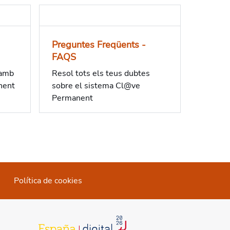
Preguntes Freqüents -
FAQS
 amb
Resol tots els teus dubtes
nent
sobre el sistema Cl@ve
Permanent
Política de cookies
opens in a new tab